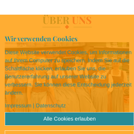
ÜBER
UNS
Wir verwenden Cookies
Diese Website verwendet Cookies, um Informationen
auf Ihrem Computer zu speichern. Indem Sie auf die
Schaltfläche klicken, erlauben Sie uns, die
Benutzererfahrung auf unserer Website zu
verbessern. Sie können diese Entscheidung jederzeit
ändern.
Impressum
|
Datenschutz
Alle Cookies erlauben