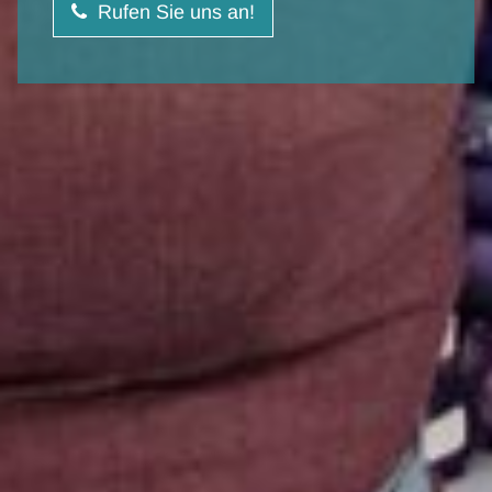
Rufen Sie uns an!

START
TRACHTENSTOFFE
HOMEDEKO
NÄHMASCHINEN
BESTICKUNGEN
NÄHKURSE