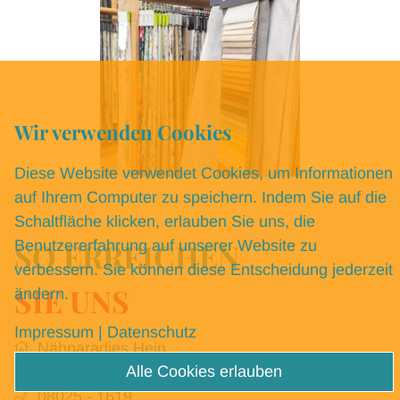
Wir verwenden Cookies
Diese Website verwendet Cookies, um Informationen
auf Ihrem Computer zu speichern. Indem Sie auf die
Schaltfläche klicken, erlauben Sie uns, die
Benutzererfahrung auf unserer Website zu
SO ERREICHEN
verbessern. Sie können diese Entscheidung jederzeit
SIE UNS
ändern.
Impressum
|
Datenschutz
Nähparadies Hein
Alle Cookies erlauben
Haidmühlstraße 8
,
Miesbach
83714
08025 - 1619