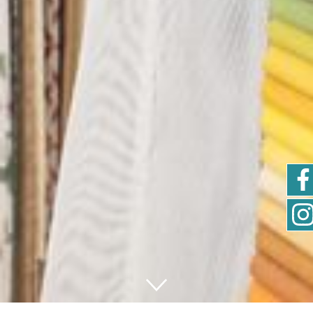
START
TRACHTENSTOFFE
HOMEDEKO
NÄHMASCHINEN
BESTICKUNGEN
NÄHKURSE