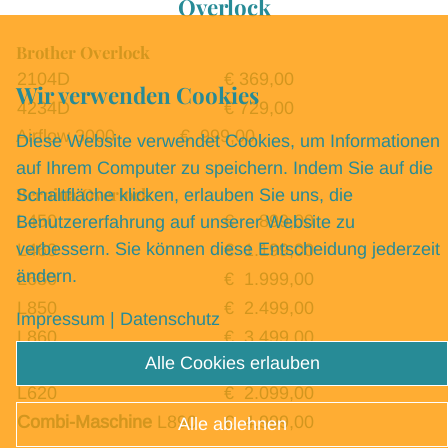
Overlock
Brother Overlock
2104D
€ 369,00
Wir verwenden Cookies
4234D
€ 729,00
Airflow 3000 € 999,00
Diese Website verwendet Cookies, um Informationen
auf Ihrem Computer zu speichern. Indem Sie auf die
Bernina Overlock
Schaltfläche klicken, erlauben Sie uns, die
L450
€ 899,00
Benutzererfahrung auf unserer Website zu
verbessern. Sie können diese Entscheidung jederzeit
L460
€ 1.199,00
ändern.
L650
€ 1.999,00
L850
€ 2.499,00
Impressum
|
Datenschutz
L860
€ 3.499,00
Alle Cookies erlauben
Cover
L620
€ 2.099,00
Combi-Maschine
L890
€ 4.999,00
Alle ablehnen